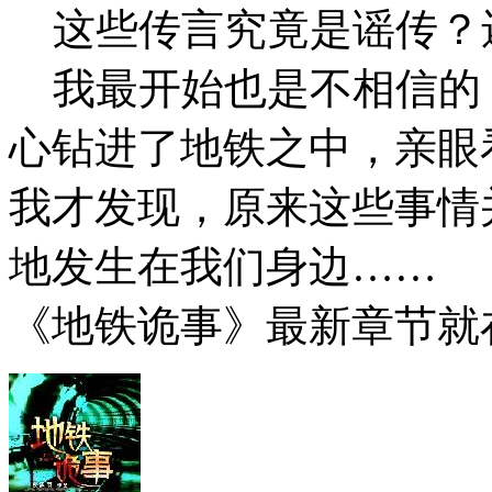
这些传言究竟是谣传？
我最开始也是不相信的
心钻进了地铁之中，亲眼
我才发现，原来这些事情
地发生在我们身边……
《地铁诡事》最新章节就在 ww