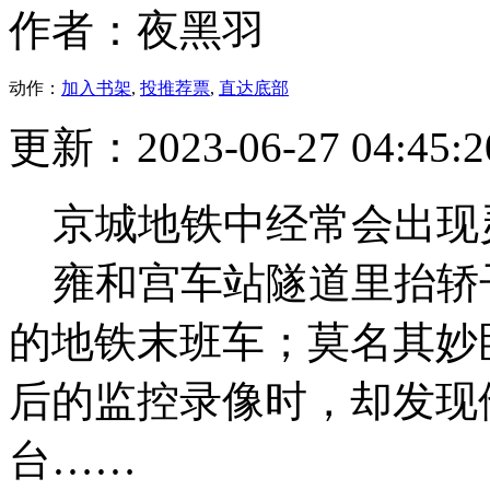
作者：夜黑羽
动作：
加入书架
,
投推荐票
,
直达底部
更新：2023-06-27 04:45:2
京城地铁中经常会出现
雍和宫车站隧道里抬轿
的地铁末班车；莫名其妙
后的监控录像时，却发现
台……