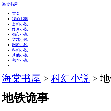
海棠书屋
首页
我的书架
玄幻小说
修真小说
都市小说
穿越小说
网游小说
科幻小说
其他小说
完本小说
海棠书屋
>
科幻小说
> 
地铁诡事