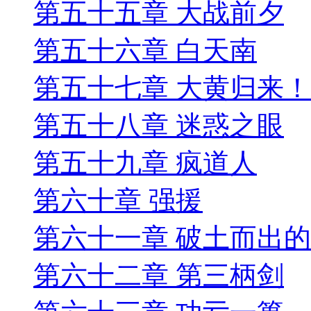
第五十五章 大战前夕
第五十六章 白天南
第五十七章 大黄归来！
第五十八章 迷惑之眼
第五十九章 疯道人
第六十章 强援
第六十一章 破土而出
第六十二章 第三柄剑