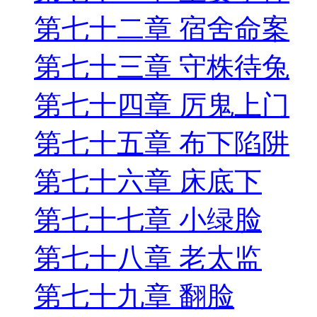
第七十二章 宿舍命案
第七十三章 守株待兔
第七十四章 厉鬼上门
第七十五章 布下陷阱
第七十六章 床底下
第七十七章 小绿脸
第七十八章 老太监
第七十九章 翻脸