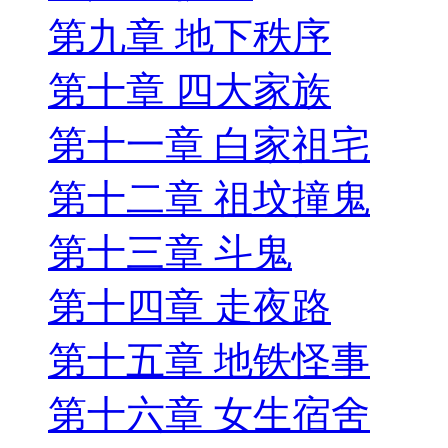
第九章 地下秩序
第十章 四大家族
第十一章 白家祖宅
第十二章 祖坟撞鬼
第十三章 斗鬼
第十四章 走夜路
第十五章 地铁怪事
第十六章 女生宿舍