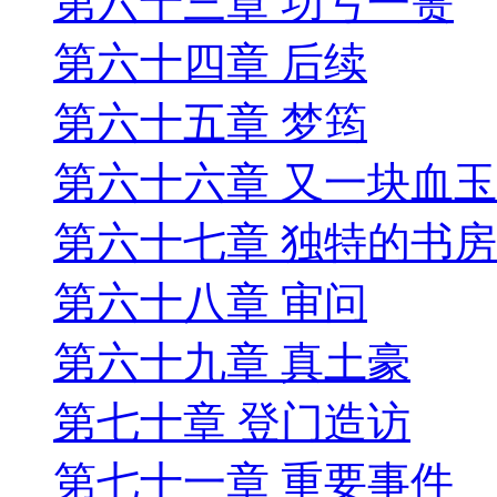
第六十三章 功亏一篑
第六十四章 后续
第六十五章 梦筠
第六十六章 又一块血玉
第六十七章 独特的书房
第六十八章 审问
第六十九章 真土豪
第七十章 登门造访
第七十一章 重要事件