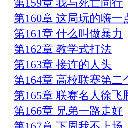
第159章 我与死亡同行
第160章 这局玩的嗨一
第161章 什么叫做暴力
第162章 教学式打法
第163章 接连的人头
第164章 高校联赛第二
第165章 联赛名人徐飞
第166章 兄弟一路走好
第167章 下周我不上场