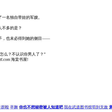
了一名独自带娃的军嫂。
人不多的是？
手，也未必得到她的侧目——
。
怎么？不认识你男人了？”
com 海棠书屋!
是群殴
卒舞
你也不想秘密被人知道吧
我在武道图书馆苟到无敌