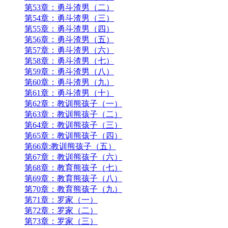
第53章：勇斗渣男（二）
第54章：勇斗渣男（三）
第55章：勇斗渣男（四）
第56章：勇斗渣男（五）
第57章：勇斗渣男（六）
第58章：勇斗渣男（七）
第59章：勇斗渣男（八）
第60章：勇斗渣男（九）
第61章：勇斗渣男（十）
第62章：教训熊孩子（一）
第63章：教训熊孩子（二）
第64章：教训熊孩子（三）
第65章：教训熊孩子（四）
第66章:教训熊孩子（五）
第67章：教训熊孩子（六）
第68章：教育熊孩子（七）
第69章：教育熊孩子（八）
第70章：教育熊孩子（九）
第71章：罗家（一）
第72章：罗家（二）
第73章：罗家（三）