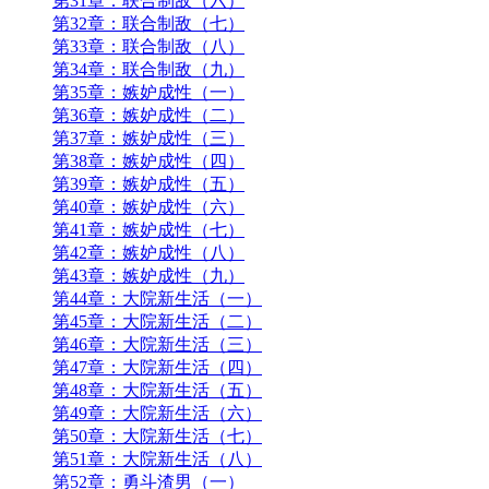
第31章：联合制敌（六）
第32章：联合制敌（七）
第33章：联合制敌（八）
第34章：联合制敌（九）
第35章：嫉妒成性（一）
第36章：嫉妒成性（二）
第37章：嫉妒成性（三）
第38章：嫉妒成性（四）
第39章：嫉妒成性（五）
第40章：嫉妒成性（六）
第41章：嫉妒成性（七）
第42章：嫉妒成性（八）
第43章：嫉妒成性（九）
第44章：大院新生活（一）
第45章：大院新生活（二）
第46章：大院新生活（三）
第47章：大院新生活（四）
第48章：大院新生活（五）
第49章：大院新生活（六）
第50章：大院新生活（七）
第51章：大院新生活（八）
第52章：勇斗渣男（一）