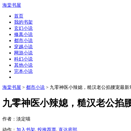
海棠书屋
首页
我的书架
玄幻小说
修真小说
都市小说
穿越小说
网游小说
科幻小说
其他小说
完本小说
海棠书屋
>
都市小说
> 九零神医小辣媳，糙汉老公掐腰宠最新
九零神医小辣媳，糙汉老公掐
作者：淡定喵
动作：
加入书架
,
投推荐票
,
直达底部